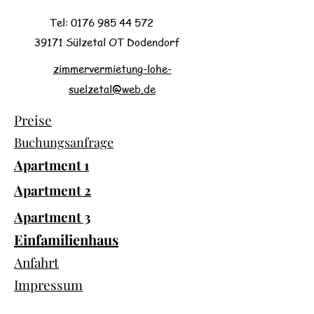
Tel: 0176 985 44 572
39171 Sülzetal OT Dodendorf
zimmervermietung-lohe-
suelzetal@web.de
Preise
Buchungsanfrage
Apartment 1
Apartment 2
Apartment 3
Einfamilienhaus
Anfahrt
Impressum