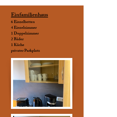
Einfamilienhaus
6 Einzelbetten
4 Einzelzimmer
1 Doppelzimmer
2 Bäder
1 Küche
privater Parkplatz