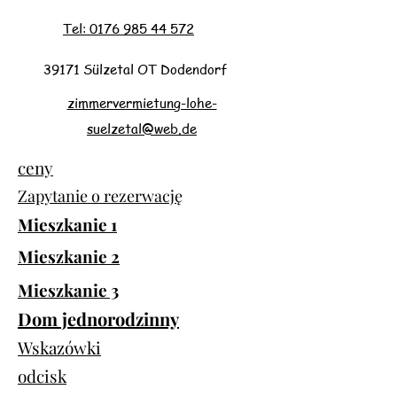
Tel: 0176 985 44 572
39171 Sülzetal OT Dodendorf
zimmervermietung-lohe-
suelzetal@web.de
ceny
Zapytanie o rezerwację
Mieszkanie 1
Mieszkanie 2
Mieszkanie 3
Dom jednorodzinny
Wskazówki
odcisk