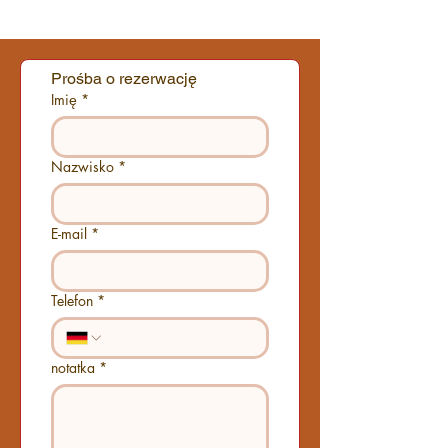
Prośba o rezerwację
Imię
*
Nazwisko
*
E-mail
*
Telefon
*
notatka
*